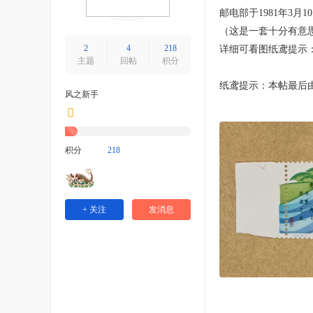
明
邮电部于1981年3月1
信
（这是一套十分有意
片
2
4
218
详细可看图纸鸢提示：本帖最
主题
回帖
积分
信
件
纸鸢提示：本帖最后由 莉莎l
风之新手
互
寄
交
积分
218
易
协
同
+ 关注
发消息
平
台