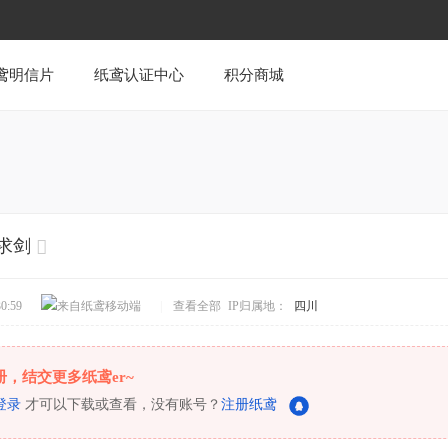
鸢明信片
纸鸢认证中心
积分商城
舟求剑
0:59
来自纸鸢移动端
|
查看全部
IP归属地：
四川
册，结交更多纸鸢er~
登录
才可以下载或查看，没有账号？
注册纸鸢