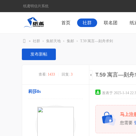
纸鸢明信片系统
首页
社群
联名团
纸
»
社群
›
集邮天地
›
集邮
›
T.59 寓言—刻舟求剑
纸
发布新帖
鸢
为
T.59 寓言—刻
查看:
1433
|
回复:
3
媒
，
莉莎lls
发表于 2025-1-14 22:3
纸
笔
为
马上注
介
您需要
-